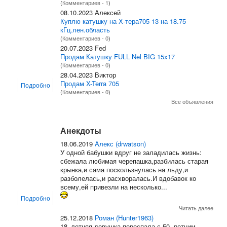
(
Комментариев - 1
)
08.10.2023 Алексей
Куплю катушку на Х-тера705 13 на 18.75
кГц.лен.область
(
Комментариев - 0
)
20.07.2023 Fed
Продам Катушку FULL Nel BIG 15x17
(
Комментариев - 0
)
28.04.2023 Виктор
Продам X-Terra 705
Подробно
(
Комментариев - 0
)
Все объявления
Анекдоты
18.06.2019
Алекс (drwatson)
У одной бабушки вдруг не заладилась жизнь:
сбежала любимая черепашка,разбилась старая
крынка,и сама поскользнулась на льду,и
разболелась,и расхворалась.И вдобавок ко
всему,ей привезли на несколько...
Подробно
Читать далее
25.12.2018
Роман (Hunter1963)
18–летняя девушка переспала с 50–летним