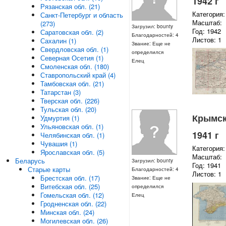
1942 г
Рязанская обл. (21)
Категория:
Санкт-Петербург и область
Масштаб:
(273)
Загрузил: bounty
Год: 1942
Саратовская обл. (2)
Благодарностей: 4
Листов: 1
Сахалин (1)
Звание: Еще не
Свердловская обл. (1)
определился
Северная Осетия (1)
Елец
Смоленская обл. (180)
Ставропольский край (4)
Тамбовская обл. (21)
Татарстан (3)
Тверская обл. (226)
Тульская обл. (20)
Крымска
Удмуртия (1)
Ульяновская обл. (1)
1941 г
Челябинская обл. (1)
Чувашия (1)
Категория:
Ярославская обл. (5)
Масштаб:
Беларусь
Загрузил: bounty
Год: 1941
Старые карты
Благодарностей: 4
Листов: 1
Брестская обл. (17)
Звание: Еще не
Витебская обл. (25)
определился
Гомельская обл. (12)
Елец
Гродненская обл. (22)
Минская обл. (24)
Могилевская обл. (26)