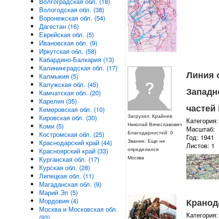
Волгоградская обл. (18)
Вологодская обл. (38)
Воронежская обл. (54)
Дагестан (16)
Еврейская обл. (5)
Ивановская обл. (9)
Иркутская обл. (58)
Кабардино-Балкария (13)
Калининградская обл. (17)
Линия 
Калмыкия (5)
Калужская обл. (45)
Западн
Камчатская обл. (20)
Карелия (35)
частей
Кемеровская обл. (10)
Загрузил: Крайнев
Кировская обл. (30)
Категория:
Николай Вячеславович
Коми (5)
Масштаб:
Благодарностей: 0
Костромская обл. (25)
Год: 1941
Звание: Еще не
Краснодарский край (44)
Листов: 1
определился
Красноярский край (33)
Москва
Курганская обл. (17)
Курская обл. (28)
Липецкая обл. (11)
Магаданская обл. (9)
Марий Эл (5)
Кранод
Мордовия (4)
Москва и Московская обл.
Категория:
(93)