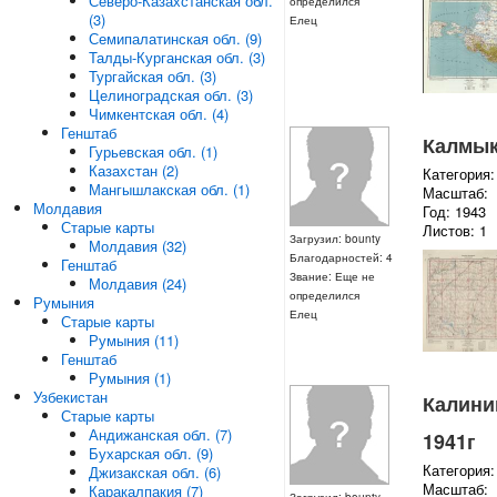
Северо-Казахстанская обл.
определился
(3)
Елец
Семипалатинская обл. (9)
Талды-Курганская обл. (3)
Тургайская обл. (3)
Целиноградская обл. (3)
Чимкентская обл. (4)
Генштаб
Калмыки
Гурьевская обл. (1)
Казахстан (2)
Категория:
Мангышлакская обл. (1)
Масштаб:
Молдавия
Год: 1943
Старые карты
Листов: 1
Загрузил: bounty
Молдавия (32)
Благодарностей: 4
Генштаб
Звание: Еще не
Молдавия (24)
определился
Румыния
Елец
Старые карты
Румыния (11)
Генштаб
Румыния (1)
Узбекистан
Калинин
Старые карты
Андижанская обл. (7)
1941г
Бухарская обл. (9)
Категория:
Джизакская обл. (6)
Масштаб:
Каракалпакия (7)