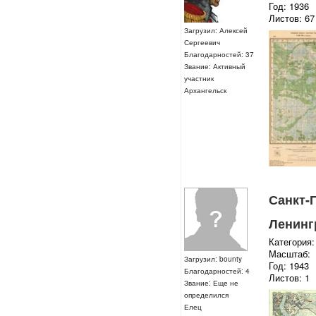
Год: 1936
Листов: 67
Загрузил: Алексей
Сергеевич
Благодарностей: 37
Звание: Активный
участник
Архангельск
Санкт-П
Ленингр
Категория:
Масштаб:
Загрузил: bounty
Год: 1943
Благодарностей: 4
Листов: 1
Звание: Еще не
определился
Елец