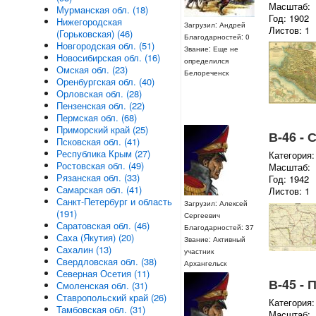
Масштаб:
Мурманская обл. (18)
Год: 1902
Нижегородская
Загрузил: Андрей
Листов: 1
(Горьковская) (46)
Благодарностей: 0
Новгородская обл. (51)
Звание: Еще не
Новосибирская обл. (16)
определился
Омская обл. (23)
Белореченск
Оренбургская обл. (40)
Орловская обл. (28)
Пензенская обл. (22)
Пермская обл. (68)
Приморский край (25)
В-46 -
Псковская обл. (41)
Республика Крым (27)
Категория:
Ростовская обл. (49)
Масштаб:
Рязанская обл. (33)
Год: 1942
Самарская обл. (41)
Листов: 1
Санкт-Петербург и область
Загрузил: Алексей
(191)
Сергеевич
Саратовская обл. (46)
Благодарностей: 37
Саха (Якутия) (20)
Звание: Активный
Сахалин (13)
участник
Свердловская обл. (38)
Архангельск
Северная Осетия (11)
В-45 - 
Смоленская обл. (31)
Ставропольский край (26)
Категория:
Тамбовская обл. (31)
Масштаб: