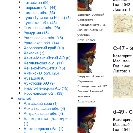
Татарстан (56)
Год: 1942
Тверская обл. (44)
Листов: 1
Томская обл. (63)
Загрузил: Алексей
Тува (Тувинская Респ.) (5)
Сергеевич
Тульская обл. (48)
Благодарностей: 37
Тюменская обл. (28)
Звание: Активный
Удмуртия (15)
участник
Ульяновская обл. (15)
Архангельск
Уральская обл. (14)
C-47 - 
Хабаровский край (10)
Хакасия (7)
Категория:
Ханты-Мансийский АО (8)
Масштаб:
Челябинская обл. (11)
Год: 1942
Чечено-Ингушетия (15)
Листов: 1
Читинская обл. (26)
Загрузил: Алексей
Чувашия (6)
Сергеевич
Чукотский АО (9)
Благодарностей: 37
Ямало-Ненецкий АО (15)
Звание: Активный
Ярославская обл. (39)
участник
Генштаб
Архангельск
Алтайский край (1)
Архангельская обл. (4)
d-49 - 
Астраханская обл. (4)
Башкортостан (Башкирия)
Категория:
(1)
Масштаб:
Белгородская обл. (1)
Год: 1941