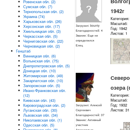
Волгогр
Ровенская обл. (2)
Сумская обл. (7)
1942г
Тернопольская обл. (2)
Украина (74)
Категория:
Харьковская обл. (26)
Масштаб:
Загрузил: bounty
Херсонская обл. (17)
Год: 1942
Благодарностей: 4
Хмельницкая обл. (3)
Листов: 1
Звание: Еще не
Черкасская обл. (5)
определился
Черниговская обл. (22)
Елец
Черновицкая обл. (2)
Генштаб
Винницкая обл. (6)
Волынская обл. (75)
Днепропетровская обл. (5)
Донецкая обл. (10)
Житомирская обл. (49)
Северо
Закарпатская обл. (10)
Запорожская обл. (5)
озера 
Ивано-Франковская обл.
Категория:
(12)
Масштаб:
Киевская обл. (43)
Год: 1932
Кировоградская обл. (2)
Загрузил: Алексей
Листов: 31
Луганская обл. (30)
Сергеевич
Львовская обл. (34)
Благодарностей: 37
Николаевская обл. (1)
Звание: Активный
Одесская обл. (5)
участник
Полтавская обл. (8)
Архангельск