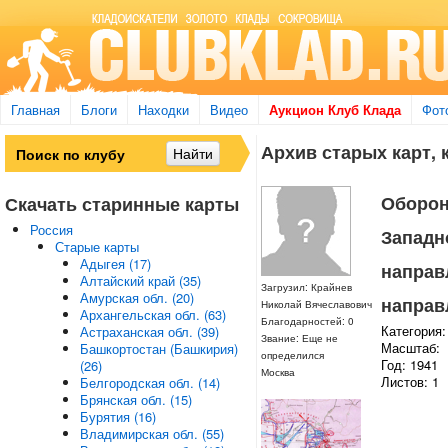
Главная
Блоги
Находки
Видео
Аукцион Клуб Клада
Фот
Архив старых карт, 
Оборон
Скачать старинные карты
Россия
Западн
Старые карты
Адыгея (17)
направ
Алтайский край (35)
Загрузил: Крайнев
Амурская обл. (20)
направ
Николай Вячеславович
Архангельская обл. (63)
Благодарностей: 0
Категория:
Астраханская обл. (39)
Звание: Еще не
Масштаб:
Башкортостан (Башкирия)
определился
Год: 1941
(26)
Москва
Листов: 1
Белгородская обл. (14)
Брянская обл. (15)
Бурятия (16)
Владимирская обл. (55)