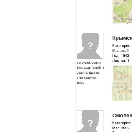
Крымска
Категория:
Масштаб:
Год: 1943
Листов: 1
Загрузил: bounty
Благодарностей: 4
Звание: Еще не
определился
Елец
Смоленс
Категория:
Масштаб: