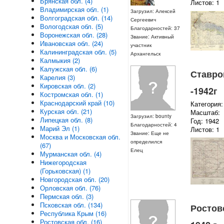
Брянская обл. (4)
Листов: 1
Владимирская обл. (1)
Загрузил: Алексей
Волгоградская обл. (14)
Сергеевич
Вологодская обл. (5)
Благодарностей: 37
Воронежская обл. (28)
Звание: Активный
Ивановская обл. (24)
участник
Калининградская обл. (5)
Архангельск
Калмыкия (2)
Калужская обл. (6)
Ставроп
Карелия (3)
Кировская обл. (2)
-1942г
Костромская обл. (1)
Краснодарский край (10)
Категория:
Курская обл. (21)
Масштаб:
Загрузил: bounty
Липецкая обл. (8)
Год: 1942
Благодарностей: 4
Марий Эл (1)
Листов: 1
Звание: Еще не
Москва и Московская обл.
определился
(67)
Елец
Мурманская обл. (4)
Нижегородская
(Горьковская) (1)
Новгородская обл. (20)
Орловская обл. (76)
Пермская обл. (3)
Псковская обл. (134)
Ростовс
Республика Крым (16)
Ростовская обл. (16)