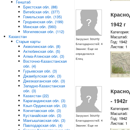
Генштаб
Брестская обл. (88)
Витебская обл. (377)
Краснод
Гомельская обл. (135)
Гродненская обл. (199)
1942 г
Минская обл. (560)
Могилевская обл. (112)
Категория:
Казахстан
Масштаб:
Загрузил: bounty
Старые карты
Год: 1942
Благодарностей: 4
Акмолинская обл. (8)
Листов: 1
Звание: Еще не
Актюбинская обл. (5)
определился
Алма-Атинская обл. (3)
Елец
Восточно-Казахстанская
обл. (4)
Гурьевская обл. (3)
Джамбулская обл. (3)
Джезказганская обл. (3)
Западно-Казахстанская
Краснод
обл. (3)
Казахстан (22)
- 1942г
Карагандинская обл. (3)
Кзыл-Ординская обл. (3)
Категория:
Кокчетавская обл. (3)
Масштаб:
Кустанайская обл. (3)
Загрузил: bounty
Год: 1942
Мангышлакская обл. (3)
Благодарностей: 4
Листов: 1
Павлодарская обл. (4)
Звание: Еще не