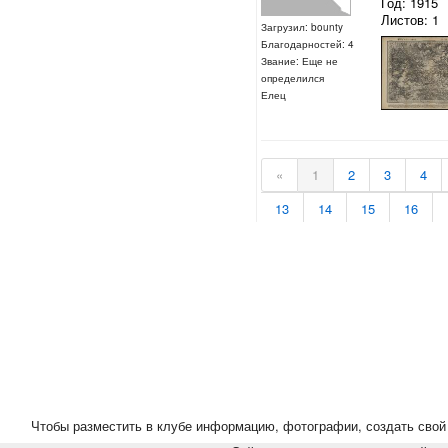
Год: 1915
Листов: 1
Загрузил: bounty
Благодарностей: 4
Звание: Еще не
определился
Елец
«
1
2
3
4
13
14
15
16
24
25
26
27
35
36
37
38
Чтобы разместить в клубе информацию, фотографии, создать свой 