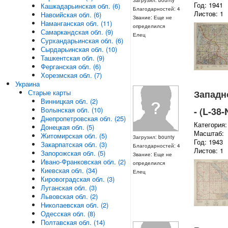
Загрузил: bounty
Год: 1941
Кашкадарьинская обл. (6)
Благодарностей: 4
Листов: 1
Навоийская обл. (6)
Звание: Еще не
Наманганская обл. (11)
определился
Самаркандская обл. (9)
Елец
Сурхандарьинская обл. (6)
Сырдарьинская обл. (10)
Ташкентская обл. (9)
Ферганская обл. (6)
Хорезмская обл. (7)
Украина
Старые карты
Западн
Винницкая обл. (2)
Волынская обл. (10)
- (L-38
Днепропетровская обл. (25)
Категория:
Донецкая обл. (5)
Масштаб:
Житомирская обл. (5)
Загрузил: bounty
Год: 1943
Закарпатская обл. (3)
Благодарностей: 4
Листов: 1
Запорожская обл. (5)
Звание: Еще не
Ивано-Франковская обл. (2)
определился
Киевская обл. (34)
Елец
Кировоградская обл. (3)
Луганская обл. (3)
Львовская обл. (2)
Николаевская обл. (2)
Одесская обл. (8)
Полтавская обл. (14)