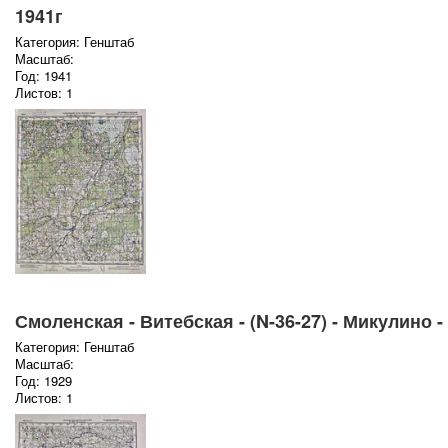
1941г
Категория: Генштаб
Масштаб:
Год: 1941
Листов: 1
Смоленская - Витебская - (N-36-27) - Микулино -
Категория: Генштаб
Масштаб:
Год: 1929
Листов: 1