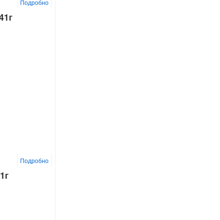
Подробно
41г
Подробно
1г