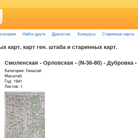
огалерея
Найти друга
Драгоспас
Конкурсы
Старинные карты
х карт, карт ген. штаба и старинных карт.
Смоленская - Орловская - (N-36-80) - Дубровка -
Категория: Генштаб
Масштаб:
Год: 1941
Листов: 1