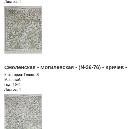
Листов: 1
Смоленская - Могилевская - (N-36-76) - Кричев -
Категория: Генштаб
Масштаб:
Год: 1941
Листов: 1