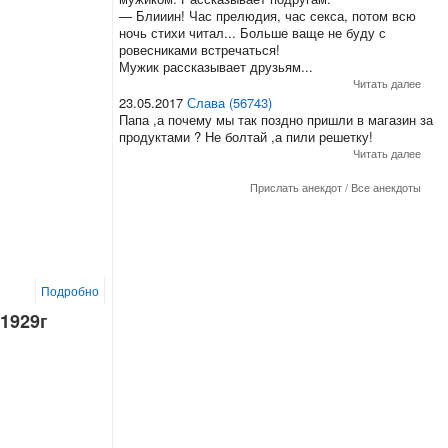
— Блииин! Час прелюдия, час секса, потом всю
ночь стихи читал... Больше ваще не буду с
ровесниками встречаться!
Мужик рассказывает друзьям...
Читать далее
23.05.2017
Слава (56743)
Папа ,а почему мы так поздно пришли в магазин за
продуктами ? Не болтай ,а пили решетку!
Читать далее
Прислать анекдот
/
Все анекдоты
Подробно
 1929г