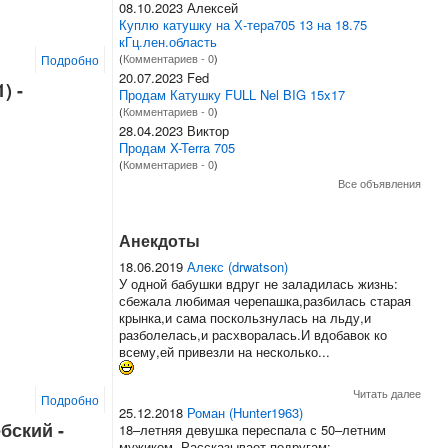
08.10.2023 Алексей
Куплю катушку на Х-тера705 13 на 18.75
кГц.лен.область
(
Комментариев - 0
)
Подробно
20.07.2023 Fed
) -
Продам Катушку FULL Nel BIG 15x17
(
Комментариев - 0
)
28.04.2023 Виктор
Продам X-Terra 705
(
Комментариев - 0
)
Все объявления
Анекдоты
18.06.2019
Алекс (drwatson)
У одной бабушки вдруг не заладилась жизнь:
сбежала любимая черепашка,разбилась старая
крынка,и сама поскользнулась на льду,и
разболелась,и расхворалась.И вдобавок ко
всему,ей привезли на несколько...
Читать далее
Подробно
25.12.2018
Роман (Hunter1963)
бский -
18–летняя девушка переспала с 50–летним
мужиком. Рассказывает подругам: