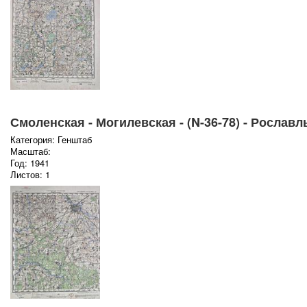
Смоленская - Могилевская - (N-36-78) - Рославль
Категория: Генштаб
Масштаб:
Год: 1941
Листов: 1