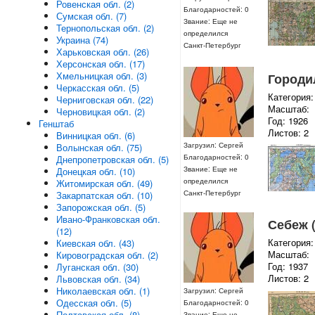
Ровенская обл. (2)
Благодарностей: 0
Сумская обл. (7)
Звание: Еще не
Тернопольская обл. (2)
определился
Украина (74)
Санкт-Петербург
Харьковская обл. (26)
Херсонская обл. (17)
Хмельницкая обл. (3)
Городил
Черкасская обл. (5)
Категория:
Черниговская обл. (22)
Масштаб:
Черновицкая обл. (2)
Год: 1926
Генштаб
Листов: 2
Винницкая обл. (6)
Загрузил: Сергей
Волынская обл. (75)
Благодарностей: 0
Днепропетровская обл. (5)
Звание: Еще не
Донецкая обл. (10)
определился
Житомирская обл. (49)
Санкт-Петербург
Закарпатская обл. (10)
Запорожская обл. (5)
Ивано-Франковская обл.
Себеж (
(12)
Категория:
Киевская обл. (43)
Масштаб:
Кировоградская обл. (2)
Год: 1937
Луганская обл. (30)
Листов: 2
Львовская обл. (34)
Николаевская обл. (1)
Загрузил: Сергей
Одесская обл. (5)
Благодарностей: 0
Полтавская обл. (8)
Звание: Еще не