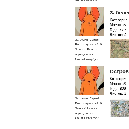
Забелее
Категория:
Масштаб:
Год: 1927
Листов: 2
Загрузил: Сергей
Благодарностей: 0
Звание: Еще не
определился
Санкт-Петербург
Островк
Категория:
Масштаб:
Год: 1928
Листов: 2
Загрузил: Сергей
Благодарностей: 0
Звание: Еще не
определился
Санкт-Петербург