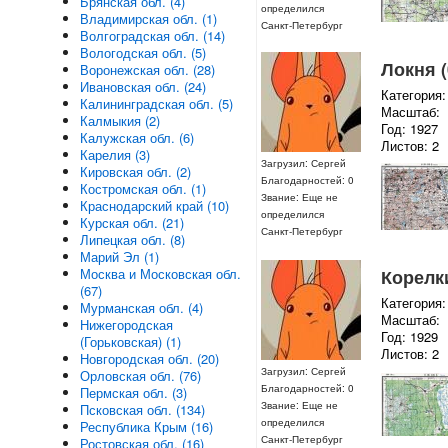
Брянская обл. (4)
определился
Владимирская обл. (1)
Санкт-Петербург
Волгоградская обл. (14)
Вологодская обл. (5)
Локня (
Воронежская обл. (28)
Ивановская обл. (24)
Категория:
Калининградская обл. (5)
Масштаб:
Калмыкия (2)
Год: 1927
Калужская обл. (6)
Листов: 2
Карелия (3)
Загрузил: Сергей
Кировская обл. (2)
Благодарностей: 0
Костромская обл. (1)
Звание: Еще не
Краснодарский край (10)
определился
Курская обл. (21)
Санкт-Петербург
Липецкая обл. (8)
Марий Эл (1)
Корелки
Москва и Московская обл.
(67)
Категория:
Мурманская обл. (4)
Масштаб:
Нижегородская
Год: 1929
(Горьковская) (1)
Листов: 2
Новгородская обл. (20)
Загрузил: Сергей
Орловская обл. (76)
Благодарностей: 0
Пермская обл. (3)
Звание: Еще не
Псковская обл. (134)
определился
Республика Крым (16)
Санкт-Петербург
Ростовская обл. (16)