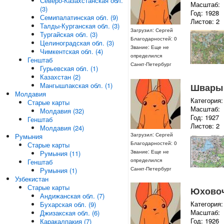
Северо-Казахстанская обл.
Масштаб:
(3)
Год: 1928
Семипалатинская обл. (9)
Листов: 2
Талды-Курганская обл. (3)
Загрузил: Сергей
Тургайская обл. (3)
Благодарностей: 0
Целиноградская обл. (3)
Звание: Еще не
Чимкентская обл. (4)
определился
Генштаб
Санкт-Петербург
Гурьевская обл. (1)
Казахстан (2)
Мангышлакская обл. (1)
Швары (
Молдавия
Категория:
Старые карты
Масштаб:
Молдавия (32)
Год: 1927
Генштаб
Листов: 2
Молдавия (24)
Загрузил: Сергей
Румыния
Благодарностей: 0
Старые карты
Звание: Еще не
Румыния (11)
определился
Генштаб
Санкт-Петербург
Румыния (1)
Узбекистан
Старые карты
Юховочи
Андижанская обл. (7)
Категория:
Бухарская обл. (9)
Масштаб:
Джизакская обл. (6)
Год: 1926
Каракалпакия (7)