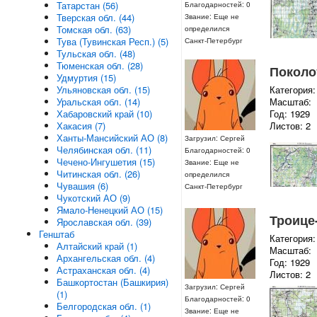
Татарстан (56)
Благодарностей: 0
Тверская обл. (44)
Звание: Еще не
Томская обл. (63)
определился
Тува (Тувинская Респ.) (5)
Санкт-Петербург
Тульская обл. (48)
Тюменская обл. (28)
Поколот
Удмуртия (15)
Ульяновская обл. (15)
Категория:
Уральская обл. (14)
Масштаб:
Хабаровский край (10)
Год: 1929
Хакасия (7)
Листов: 2
Ханты-Мансийский АО (8)
Загрузил: Сергей
Челябинская обл. (11)
Благодарностей: 0
Чечено-Ингушетия (15)
Звание: Еще не
Читинская обл. (26)
определился
Чувашия (6)
Санкт-Петербург
Чукотский АО (9)
Ямало-Ненецкий АО (15)
Троице-
Ярославская обл. (39)
Генштаб
Категория:
Алтайский край (1)
Масштаб:
Архангельская обл. (4)
Год: 1929
Астраханская обл. (4)
Листов: 2
Башкортостан (Башкирия)
Загрузил: Сергей
(1)
Благодарностей: 0
Белгородская обл. (1)
Звание: Еще не