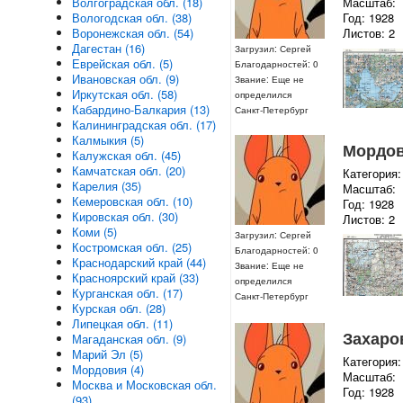
Волгоградская обл. (18)
Масштаб:
Вологодская обл. (38)
Год: 1928
Воронежская обл. (54)
Листов: 2
Дагестан (16)
Загрузил: Сергей
Еврейская обл. (5)
Благодарностей: 0
Ивановская обл. (9)
Звание: Еще не
Иркутская обл. (58)
определился
Кабардино-Балкария (13)
Санкт-Петербург
Калининградская обл. (17)
Калмыкия (5)
Мордови
Калужская обл. (45)
Камчатская обл. (20)
Категория:
Карелия (35)
Масштаб:
Кемеровская обл. (10)
Год: 1928
Кировская обл. (30)
Листов: 2
Коми (5)
Загрузил: Сергей
Костромская обл. (25)
Благодарностей: 0
Краснодарский край (44)
Звание: Еще не
Красноярский край (33)
определился
Курганская обл. (17)
Санкт-Петербург
Курская обл. (28)
Липецкая обл. (11)
Захаров
Магаданская обл. (9)
Марий Эл (5)
Категория:
Мордовия (4)
Масштаб:
Москва и Московская обл.
Год: 1928
(93)