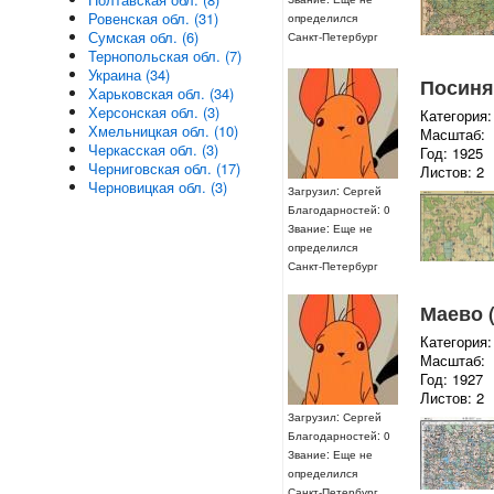
Ровенская обл. (31)
определился
Сумская обл. (6)
Санкт-Петербург
Тернопольская обл. (7)
Украина (34)
Посиня 
Харьковская обл. (34)
Херсонская обл. (3)
Категория:
Хмельницкая обл. (10)
Масштаб:
Черкасская обл. (3)
Год: 1925
Черниговская обл. (17)
Листов: 2
Черновицкая обл. (3)
Загрузил: Сергей
Благодарностей: 0
Звание: Еще не
определился
Санкт-Петербург
Маево (
Категория:
Масштаб:
Год: 1927
Листов: 2
Загрузил: Сергей
Благодарностей: 0
Звание: Еще не
определился
Санкт-Петербург