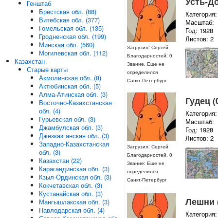
Усть-До
Генштаб
Брестская обл. (88)
Категория:
Витебская обл. (377)
Масштаб:
Гомельская обл. (135)
Год: 1928
Гродненская обл. (199)
Листов: 2
Минская обл. (560)
Загрузил: Сергей
Могилевская обл. (112)
Благодарностей: 0
Казахстан
Звание: Еще не
Старые карты
определился
Акмолинская обл. (8)
Санкт-Петербург
Актюбинская обл. (5)
Алма-Атинская обл. (3)
Гудец (
Восточно-Казахстанская
обл. (4)
Категория:
Гурьевская обл. (3)
Масштаб:
Джамбулская обл. (3)
Год: 1928
Джезказганская обл. (3)
Листов: 2
Западно-Казахстанская
Загрузил: Сергей
обл. (3)
Благодарностей: 0
Казахстан (22)
Звание: Еще не
Карагандинская обл. (3)
определился
Кзыл-Ординская обл. (3)
Санкт-Петербург
Кокчетавская обл. (3)
Кустанайская обл. (3)
Лешни (
Мангышлакская обл. (3)
Павлодарская обл. (4)
Категория: