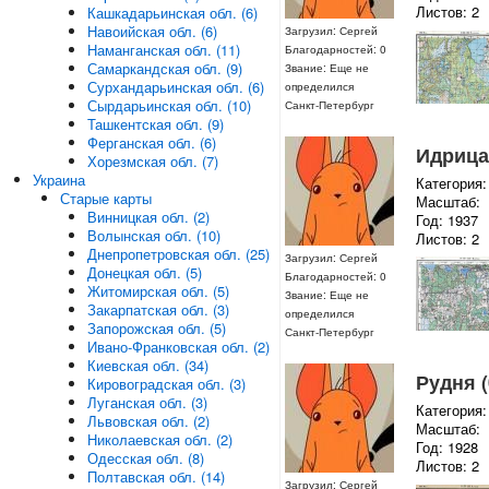
Листов: 2
Кашкадарьинская обл. (6)
Навоийская обл. (6)
Загрузил: Сергей
Наманганская обл. (11)
Благодарностей: 0
Самаркандская обл. (9)
Звание: Еще не
Сурхандарьинская обл. (6)
определился
Сырдарьинская обл. (10)
Санкт-Петербург
Ташкентская обл. (9)
Ферганская обл. (6)
Идрица 
Хорезмская обл. (7)
Украина
Категория:
Старые карты
Масштаб:
Винницкая обл. (2)
Год: 1937
Волынская обл. (10)
Листов: 2
Днепропетровская обл. (25)
Загрузил: Сергей
Донецкая обл. (5)
Благодарностей: 0
Житомирская обл. (5)
Звание: Еще не
Закарпатская обл. (3)
определился
Запорожская обл. (5)
Санкт-Петербург
Ивано-Франковская обл. (2)
Киевская обл. (34)
Рудня (
Кировоградская обл. (3)
Луганская обл. (3)
Категория:
Львовская обл. (2)
Масштаб:
Николаевская обл. (2)
Год: 1928
Одесская обл. (8)
Листов: 2
Полтавская обл. (14)
Загрузил: Сергей