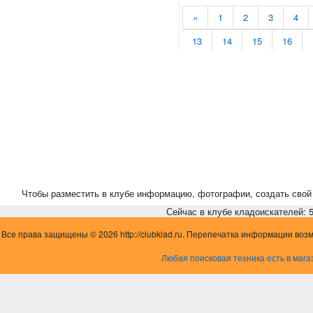
«
1
2
3
4
13
14
15
16
24
25
26
27
35
36
37
38
Чтобы разместить в клубе информацию, фотографии, создать свой 
Сейчас в клубе кладоискателей: 5,
Все права защищены © 2026 http://clubklad.ru. Перепечатка информации воз
Любая поисковая техника есть в мага