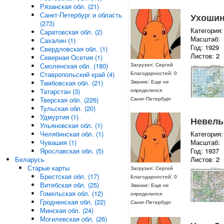
Рязанская обл. (21)
Санкт-Петербург и область
Ухошино
(273)
Категория:
Саратовская обл. (2)
Масштаб:
Сахалин (1)
Год: 1929
Свердловская обл. (1)
Листов: 2
Северная Осетия (1)
Смоленская обл. (180)
Загрузил: Сергей
Ставропольский край (4)
Благодарностей: 0
Тамбовская обл. (21)
Звание: Еще не
Татарстан (3)
определился
Тверская обл. (226)
Санкт-Петербург
Тульская обл. (20)
Удмуртия (1)
Невель 
Ульяновская обл. (1)
Категория:
Челябинская обл. (1)
Масштаб:
Чувашия (1)
Год: 1937
Ярославская обл. (5)
Листов: 2
Беларусь
Старые карты
Загрузил: Сергей
Брестская обл. (17)
Благодарностей: 0
Витебская обл. (25)
Звание: Еще не
Гомельская обл. (12)
определился
Гродненская обл. (22)
Санкт-Петербург
Минская обл. (24)
Могилевская обл. (26)