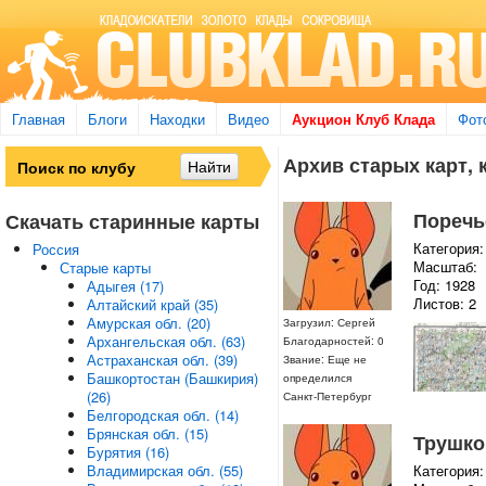
Главная
Блоги
Находки
Видео
Аукцион Клуб Клада
Фот
Архив старых карт, 
Поречье
Скачать старинные карты
Категория:
Россия
Масштаб:
Старые карты
Год: 1928
Адыгея (17)
Листов: 2
Алтайский край (35)
Амурская обл. (20)
Загрузил: Сергей
Архангельская обл. (63)
Благодарностей: 0
Астраханская обл. (39)
Звание: Еще не
Башкортостан (Башкирия)
определился
(26)
Санкт-Петербург
Белгородская обл. (14)
Брянская обл. (15)
Трушков
Бурятия (16)
Владимирская обл. (55)
Категория: