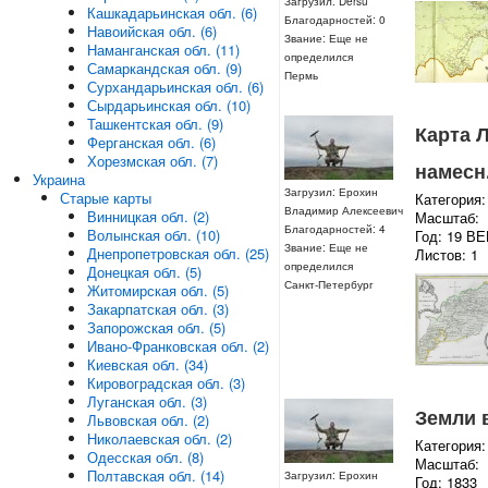
Загрузил: Dersu
Кашкадарьинская обл. (6)
Благодарностей: 0
Навоийская обл. (6)
Звание: Еще не
Наманганская обл. (11)
определился
Самаркандская обл. (9)
Пермь
Сурхандарьинская обл. (6)
Сырдарьинская обл. (10)
Ташкентская обл. (9)
Карта 
Ферганская обл. (6)
Хорезмская обл. (7)
намесн
Украина
Загрузил: Ерохин
Старые карты
Категория:
Владимир Алексеевич
Винницкая обл. (2)
Масштаб:
Благодарностей: 4
Волынская обл. (10)
Год: 19 ВЕ
Звание: Еще не
Днепропетровская обл. (25)
Листов: 1
определился
Донецкая обл. (5)
Санкт-Петербург
Житомирская обл. (5)
Закарпатская обл. (3)
Запорожская обл. (5)
Ивано-Франковская обл. (2)
Киевская обл. (34)
Кировоградская обл. (3)
Луганская обл. (3)
Земли 
Львовская обл. (2)
Николаевская обл. (2)
Категория:
Одесская обл. (8)
Масштаб:
Полтавская обл. (14)
Загрузил: Ерохин
Год: 1833