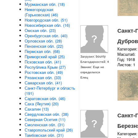
Мурманская обл. (18)
Нижегородская
(Горьковская) (46)
Новгородская обл. (51)
Новосибирская обл. (16)
Санкт-П
Омская обл. (23)
Оренбургская обл. (40)
Дубровк
Орловская обл. (28)
Пензенская обл. (22)
Категория:
Пермская обл. (68)
Масштаб:
Приморский край (25)
Загрузил: bounty
Год: 1918
Псковская обл. (41)
Благодарностей: 4
Листов: 1
Республика Крым (27)
Звание: Еще не
Ростовская обл. (49)
определился
Рязанская обл. (33)
Елец
Самарская обл. (41)
Санкт-Петербург и область
(191)
Саратовская обл. (46)
Саха (Якутия) (20)
Сахалин (13)
Санкт-П
Свердловская обл. (38)
Северная Осетия (11)
Березня
Смоленская обл. (31)
Ставропольский край (26)
Категория:
Тамбовская обл. (31)