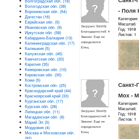
Санкт-П
Волгоградская обл. (18)
Вологодская обл. (38)
- Поля 
Воронежская обл. (54)
Дагестан (16)
Категория:
Еврейская обл. (5)
Масштаб:
Загрузил: bounty
Ивановская обл. (9)
Год: 1918
Благодарностей: 4
Иркутская обл. (58)
Листов: 1
Звание: Еще не
Кабардино-Балкария (13)
определился
Калининградская обл. (17)
Елец
Калмыкия (5)
Калужская обл. (45)
Камчатская обл. (20)
Карелия (35)
Кемеровская обл. (10)
Кировская обл. (30)
Коми (5)
Санкт-П
Костромская обл. (25)
Краснодарский край (44)
Мох - М
Красноярский край (33)
Курганская обл. (17)
Категория:
Курская обл. (28)
Масштаб:
Загрузил: bounty
Липецкая обл. (11)
Год: 1918
Благодарностей: 4
Магаданская обл. (9)
Листов: 1
Звание: Еще не
Марий Эл (5)
определился
Мордовия (4)
Елец
Москва и Московская обл.
(93)