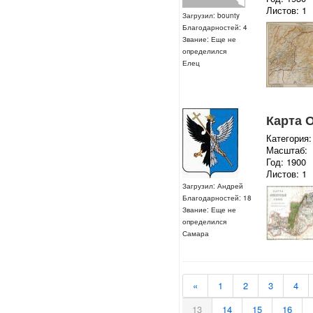
Листов: 1
Загрузил: bounty
Благодарностей: 4
Звание: Еще не
определился
Елец
Карта 
Категория:
Масштаб:
Год: 1900
Листов: 1
Загрузил: Андрей
Благодарностей: 18
Звание: Еще не
определился
Самара
«
1
2
3
4
13
14
15
16