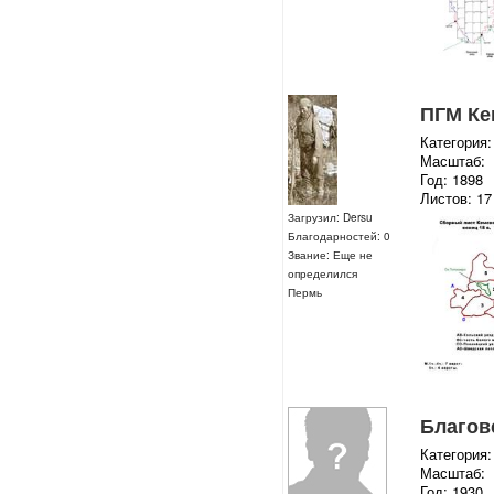
ПГМ Ке
Категория:
Масштаб:
Год: 1898
Листов: 17
Загрузил: Dersu
Благодарностей: 0
Звание: Еще не
определился
Пермь
Благове
Категория:
Масштаб:
Год: 1930