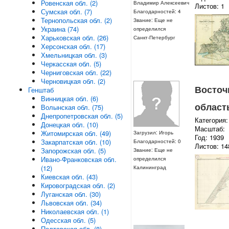
Ровенская обл. (2)
Владимир Алексеевич
Листов: 1
Сумская обл. (7)
Благодарностей: 4
Тернопольская обл. (2)
Звание: Еще не
Украина (74)
определился
Харьковская обл. (26)
Санкт-Петербург
Херсонская обл. (17)
Хмельницкая обл. (3)
Черкасская обл. (5)
Черниговская обл. (22)
Черновицкая обл. (2)
Восточ
Генштаб
Винницкая обл. (6)
область
Волынская обл. (75)
Днепропетровская обл. (5)
Категория:
Донецкая обл. (10)
Масштаб:
Житомирская обл. (49)
Загрузил: Игорь
Год: 1939
Закарпатская обл. (10)
Благодарностей: 0
Листов: 14
Запорожская обл. (5)
Звание: Еще не
Ивано-Франковская обл.
определился
(12)
Калининград
Киевская обл. (43)
Кировоградская обл. (2)
Луганская обл. (30)
Львовская обл. (34)
Николаевская обл. (1)
Одесская обл. (5)
Полтавская обл. (8)