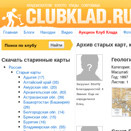
Главная
Блоги
Находки
Видео
Аукцион Клуб Клада
Фот
Архив старых карт, 
Геолог
Скачать старинные карты
Категория:
Россия
Масштаб:
Старые карты
Год: 1897
Адыгея (17)
Листов: 1
Алтайский край (35)
Загрузил: bounty
Амурская обл. (20)
Благодарностей: 4
Архангельская обл. (63)
Звание: Еще не
Астраханская обл. (39)
определился
Башкортостан (Башкирия)
Елец
(26)
Белгородская обл. (14)
Брянская обл. (15)
Бурятия (16)
Владимирская обл. (55)