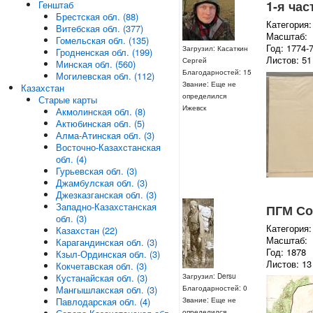
1-я час
Генштаб
Брестская обл. (88)
Категория:
Витебская обл. (377)
Масштаб:
Гомельская обл. (135)
Год: 1774-
Загрузил: Касаткин
Гродненская обл. (199)
Листов: 51
Сергей
Минская обл. (560)
Благодарностей: 15
Могилевская обл. (112)
Звание: Еще не
Казахстан
определился
Старые карты
Ижевск
Акмолинская обл. (8)
Актюбинская обл. (5)
Алма-Атинская обл. (3)
Восточно-Казахстанская
обл. (4)
Гурьевская обл. (3)
Джамбулская обл. (3)
Джезказганская обл. (3)
Западно-Казахстанская
ПГМ Со
обл. (3)
Категория:
Казахстан (22)
Масштаб:
Карагандинская обл. (3)
Год: 1878
Кзыл-Ординская обл. (3)
Листов: 13
Кокчетавская обл. (3)
Загрузил: Dersu
Кустанайская обл. (3)
Благодарностей: 0
Мангышлакская обл. (3)
Звание: Еще не
Павлодарская обл. (4)
определился