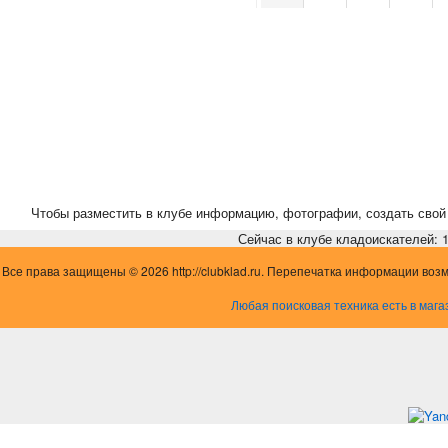
24
25
26
27
35
36
37
38
46
47
48
49
Чтобы разместить в клубе информацию, фотографии, создать свой 
Сейчас в клубе кладоискателей: 1,
Все права защищены © 2026 http://clubklad.ru. Перепечатка информации воз
Любая поисковая техника есть в мага