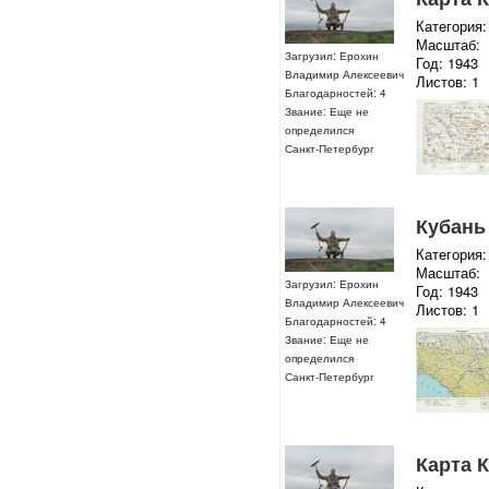
Категория:
Масштаб:
Загрузил: Ерохин
Год: 1943
Владимир Алексеевич
Листов: 1
Благодарностей: 4
Звание: Еще не
определился
Санкт-Петербург
Кубань
Категория:
Масштаб:
Загрузил: Ерохин
Год: 1943
Владимир Алексеевич
Листов: 1
Благодарностей: 4
Звание: Еще не
определился
Санкт-Петербург
Карта 