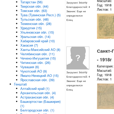
Масштаб:
Татарстан (56)
Загрузил: bounty
Год: 1918
Тверская обл. (44)
Благодарностей: 4
Листов: 1
Томская обл. (63)
Звание: Еще не
Тува (Тувинская Респ.) (5)
определился
Тульская обл. (48)
Елец
Тюменская обл. (28)
Удмуртия (15)
Ульяновская обл. (15)
Уральская обл. (14)
Хабаровский край (10)
Хакасия (7)
Ханты-Мансийский АО (8)
Санкт-П
Челябинская обл. (11)
Чечено-Ингушетия (15)
- 1918г
Читинская обл. (26)
Категория:
Чувашия (6)
Масштаб:
Чукотский АО (9)
Загрузил: bounty
Год: 1918
Ямало-Ненецкий АО (15)
Благодарностей: 4
Листов: 1
Ярославская обл. (39)
Звание: Еще не
Генштаб
определился
Алтайский край (1)
Елец
Архангельская обл. (4)
Астраханская обл. (4)
Башкортостан (Башкирия)
(1)
Белгородская обл. (1)