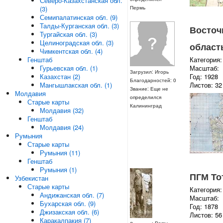
Северо-Казахстанская обл.
Пермь
(3)
Семипалатинская обл. (9)
Талды-Курганская обл. (3)
Восточ
Тургайская обл. (3)
Целиноградская обл. (3)
область
Чимкентская обл. (4)
Категория:
Генштаб
Масштаб:
Гурьевская обл. (1)
Загрузил: Игорь
Год: 1928
Казахстан (2)
Благодарностей: 0
Листов: 32
Мангышлакская обл. (1)
Звание: Еще не
Молдавия
определился
Старые карты
Калининград
Молдавия (32)
Генштаб
Молдавия (24)
Румыния
Старые карты
Румыния (11)
Генштаб
Румыния (1)
ПГМ То
Узбекистан
Старые карты
Категория:
Андижанская обл. (7)
Масштаб:
Бухарская обл. (9)
Год: 1878
Джизакская обл. (6)
Листов: 56
Каракалпакия (7)