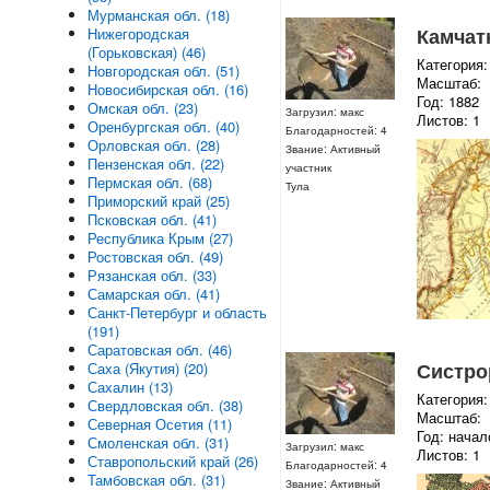
Мурманская обл. (18)
Камчатк
Нижегородская
(Горьковская) (46)
Категория:
Новгородская обл. (51)
Масштаб:
Новосибирская обл. (16)
Год: 1882
Омская обл. (23)
Загрузил: макс
Листов: 1
Оренбургская обл. (40)
Благодарностей: 4
Орловская обл. (28)
Звание: Активный
Пензенская обл. (22)
участник
Пермская обл. (68)
Тула
Приморский край (25)
Псковская обл. (41)
Республика Крым (27)
Ростовская обл. (49)
Рязанская обл. (33)
Самарская обл. (41)
Санкт-Петербург и область
(191)
Саратовская обл. (46)
Систро
Саха (Якутия) (20)
Сахалин (13)
Категория:
Свердловская обл. (38)
Масштаб:
Северная Осетия (11)
Год: нача
Смоленская обл. (31)
Загрузил: макс
Листов: 1
Ставропольский край (26)
Благодарностей: 4
Тамбовская обл. (31)
Звание: Активный