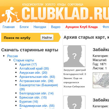
Главная
Блоги
Находки
Видео
Аукцион Клуб Клада
Фот
Архив старых карт, 
Забайк
Скачать старинные карты
Категория:
Россия
Масштаб:
Старые карты
Год: 1871
Адыгея (17)
Листов: 1
Алтайский край (35)
Загрузил: дмитрий
Амурская обл. (20)
Благодарностей: 0
Архангельская обл. (63)
Звание: Еще не
Астраханская обл. (39)
определился
Башкортостан (Башкирия)
Усолье-Сибирское
(26)
Белгородская обл. (14)
Брянская обл. (15)
Забайк
Бурятия (16)
Владимирская обл. (55)
Категория: