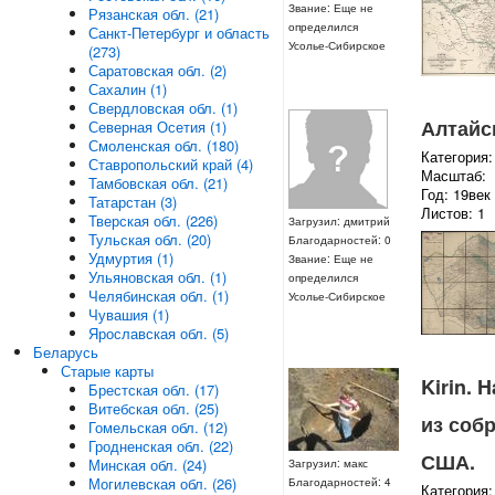
Звание: Еще не
Рязанская обл. (21)
определился
Санкт-Петербург и область
Усолье-Сибирское
(273)
Саратовская обл. (2)
Сахалин (1)
Свердловская обл. (1)
Алтайс
Северная Осетия (1)
Смоленская обл. (180)
Категория:
Ставропольский край (4)
Масштаб:
Тамбовская обл. (21)
Год: 19век
Татарстан (3)
Листов: 1
Тверская обл. (226)
Загрузил: дмитрий
Тульская обл. (20)
Благодарностей: 0
Удмуртия (1)
Звание: Еще не
Ульяновская обл. (1)
определился
Челябинская обл. (1)
Усолье-Сибирское
Чувашия (1)
Ярославская обл. (5)
Беларусь
Старые карты
Kirin. 
Брестская обл. (17)
Витебская обл. (25)
из соб
Гомельская обл. (12)
Гродненская обл. (22)
США.
Минская обл. (24)
Загрузил: макс
Могилевская обл. (26)
Благодарностей: 4
Категория: