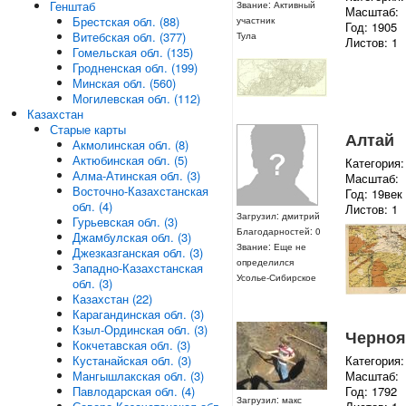
Генштаб
Звание: Активный
Масштаб:
Брестская обл. (88)
участник
Год: 1905
Витебская обл. (377)
Тула
Листов: 1
Гомельская обл. (135)
Гродненская обл. (199)
Минская обл. (560)
Могилевская обл. (112)
Казахстан
Старые карты
Алтай
Акмолинская обл. (8)
Актюбинская обл. (5)
Категория:
Алма-Атинская обл. (3)
Масштаб:
Восточно-Казахстанская
Год: 19век
обл. (4)
Листов: 1
Загрузил: дмитрий
Гурьевская обл. (3)
Благодарностей: 0
Джамбулская обл. (3)
Звание: Еще не
Джезказганская обл. (3)
определился
Западно-Казахстанская
Усолье-Сибирское
обл. (3)
Казахстан (22)
Карагандинская обл. (3)
Кзыл-Ординская обл. (3)
Черноя
Кокчетавская обл. (3)
Категория:
Кустанайская обл. (3)
Масштаб:
Мангышлакская обл. (3)
Год: 1792
Павлодарская обл. (4)
Загрузил: макс