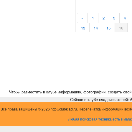
«
1
2
3
4
13
14
15
16
24
25
26
27
35
36
37
38
46
47
48
49
Чтобы разместить в клубе информацию, фотографии, создать свой 
Сейчас в клубе кладоискателей: 6,
Все права защищены © 2026 http://clubklad.ru. Перепечатка информации воз
Любая поисковая техника есть в мага