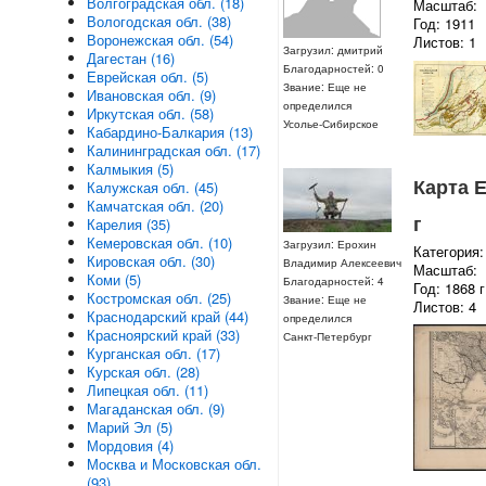
Волгоградская обл. (18)
Масштаб:
Вологодская обл. (38)
Год: 1911
Воронежская обл. (54)
Листов: 1
Загрузил: дмитрий
Дагестан (16)
Благодарностей: 0
Еврейская обл. (5)
Звание: Еще не
Ивановская обл. (9)
определился
Иркутская обл. (58)
Усолье-Сибирское
Кабардино-Балкария (13)
Калининградская обл. (17)
Калмыкия (5)
Карта 
Калужская обл. (45)
Камчатская обл. (20)
г
Карелия (35)
Кемеровская обл. (10)
Загрузил: Ерохин
Категория:
Кировская обл. (30)
Владимир Алексеевич
Масштаб:
Коми (5)
Благодарностей: 4
Год: 1868 г
Костромская обл. (25)
Звание: Еще не
Листов: 4
Краснодарский край (44)
определился
Красноярский край (33)
Санкт-Петербург
Курганская обл. (17)
Курская обл. (28)
Липецкая обл. (11)
Магаданская обл. (9)
Марий Эл (5)
Мордовия (4)
Москва и Московская обл.
(93)