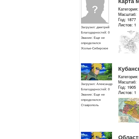
Карта 
Категория:
Масштаб:
Год: 1877
Листов: 1
Загрузил: дмитрий
Благодарностей: 0
Звание: Еще не
определился
Усолье-Сибирское
Кубанс
Категория:
Масштаб:
Загрузил: Александр
Год: 1905
Благодарностей: 0
Листов: 1
Звание: Еще не
определился
Ставрополь
Област