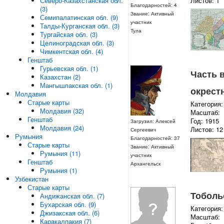
Листов: 1
Северо-Казахстанская обл.
Благодарностей: 4
(3)
Звание: Активный
Семипалатинская обл. (9)
участник
Талды-Курганская обл. (3)
Тула
Тургайская обл. (3)
Целиноградская обл. (3)
Чимкентская обл. (4)
Генштаб
Гурьевская обл. (1)
Часть 
Казахстан (2)
Мангышлакская обл. (1)
окрест
Молдавия
Старые карты
Категория:
Молдавия (32)
Масштаб:
Генштаб
Год: 1915
Загрузил: Алексей
Молдавия (24)
Листов: 12
Сергеевич
Румыния
Благодарностей: 37
Старые карты
Звание: Активный
Румыния (11)
участник
Генштаб
Архангельск
Румыния (1)
Узбекистан
Старые карты
Тоболь
Андижанская обл. (7)
Бухарская обл. (9)
Категория:
Джизакская обл. (6)
Масштаб:
Каракалпакия (7)