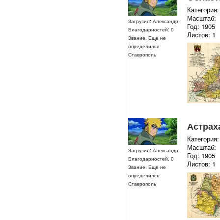
Категория:
Масштаб:
Загрузил: Александр
Год: 1905
Благодарностей: 0
Листов: 1
Звание: Еще не
определился
Ставрополь
Астрах
Категория:
Масштаб:
Загрузил: Александр
Год: 1905
Благодарностей: 0
Листов: 1
Звание: Еще не
определился
Ставрополь