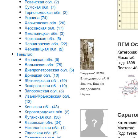
Ровенская обл. (2)
Сумская обл. (7)
Тернопольская обл. (2)
Украина (74)
Харьковская обл. (26)
Херсонская обл. (17)
Хмельницкая обл. (3)
Черкасская обл. (5)
ПГМ Ос
Черниговская обл. (22)
Черновицкая обл. (2)
Категория:
Генштаб
Масштаб:
Винницкая обл. (6)
Год: 1898
Волынская обл. (75)
Листов: 48
Днепропетровская обл. (5)
Загрузил: Dersu
Донецкая обл. (10)
Благодарностей: 0
Житомирская обл. (49)
Звание: Еще не
Закарпатская обл. (10)
определился
Запорожская обл. (5)
Пермь
Ивано-Франковская обл.
(12)
Киевская обл. (43)
Кировоградская обл. (2)
Сарато
Луганская обл. (30)
Львовская обл. (34)
Категория:
Николаевская обл. (1)
Масштаб:
Одесская обл. (5)
Год: 19век
Полтавская обл. (8)