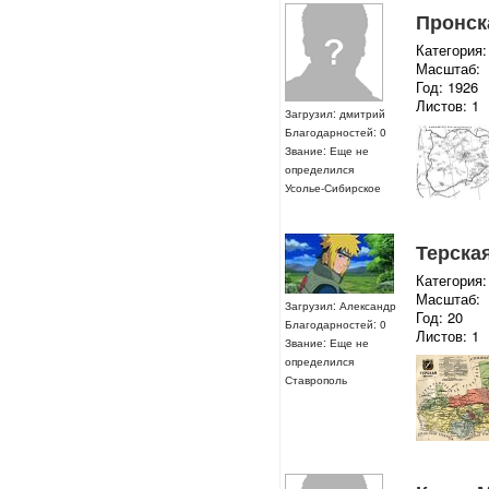
Пронск
Категория:
Масштаб:
Год: 1926
Листов: 1
Загрузил: дмитрий
Благодарностей: 0
Звание: Еще не
определился
Усолье-Сибирское
Терска
Категория:
Масштаб:
Загрузил: Александр
Год: 20
Благодарностей: 0
Листов: 1
Звание: Еще не
определился
Ставрополь