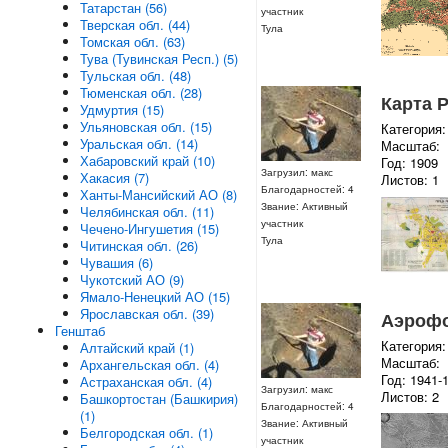
Татарстан (56)
участник
Тверская обл. (44)
Тула
Томская обл. (63)
Тува (Тувинская Респ.) (5)
Тульская обл. (48)
Тюменская обл. (28)
Карта 
Удмуртия (15)
Ульяновская обл. (15)
Категория:
Уральская обл. (14)
Масштаб:
Хабаровский край (10)
Год: 1909
Загрузил: макс
Хакасия (7)
Листов: 1
Благодарностей: 4
Ханты-Мансийский АО (8)
Звание: Активный
Челябинская обл. (11)
участник
Чечено-Ингушетия (15)
Тула
Читинская обл. (26)
Чувашия (6)
Чукотский АО (9)
Ямало-Ненецкий АО (15)
Ярославская обл. (39)
Аэрофо
Генштаб
Категория:
Алтайский край (1)
Масштаб:
Архангельская обл. (4)
Год: 1941-
Астраханская обл. (4)
Загрузил: макс
Листов: 2
Башкортостан (Башкирия)
Благодарностей: 4
(1)
Звание: Активный
Белгородская обл. (1)
участник