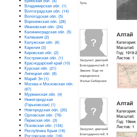
Брянская обл. (4)
Тула
Владимирская обл. (1)
Волгоградская обл. (14)
Вологодская обл. (5)
Воронежская обл. (28)
Ивановская обл. (24)
Калининградская обл. (5)
Алтай
Калмыкия (2)
Категория:
Калужская обл. (6)
Масштаб:
Карелия (3)
Год: 1919-
Кировская обл. (2)
Листов: 1
Костромская обл. (1)
Загрузил: дмитрий
Краснодарский край (10)
Благодарностей: 0
Курская обл. (21)
Звание: Еще не
Липецкая обл. (8)
определился
Марий Эл (1)
Усолье-Сибирское
Москва и Московская обл.
(67)
Мурманская обл. (4)
Нижегородская
Алтай
(Горьковская) (1)
Новгородская обл. (20)
Категория:
Орловская обл. (76)
Масштаб:
Пермская обл. (3)
Год: 19век
Псковская обл. (134)
Листов: 1
Загрузил: дмитрий
Республика Крым (16)
Благодарностей: 0
Ростовская обл. (16)