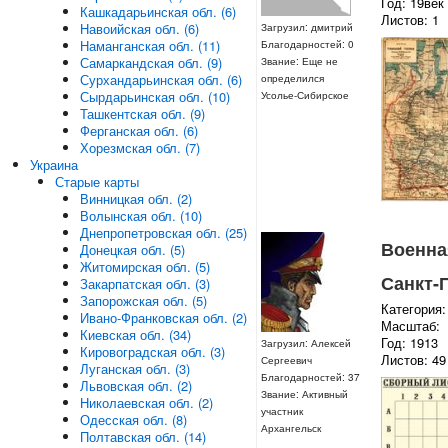
Год: 19век
Кашкадарьинская обл. (6)
Листов: 1
Навоийская обл. (6)
Загрузил: дмитрий
Наманганская обл. (11)
Благодарностей: 0
Самаркандская обл. (9)
Звание: Еще не
Сурхандарьинская обл. (6)
определился
Сырдарьинская обл. (10)
Усолье-Сибирское
Ташкентская обл. (9)
Ферганская обл. (6)
Хорезмская обл. (7)
Украина
Старые карты
Винницкая обл. (2)
Волынская обл. (10)
Днепропетровская обл. (25)
Военна
Донецкая обл. (5)
Житомирская обл. (5)
Санкт-
Закарпатская обл. (3)
Запорожская обл. (5)
Категория:
Ивано-Франковская обл. (2)
Масштаб:
Киевская обл. (34)
Год: 1913
Загрузил: Алексей
Кировоградская обл. (3)
Листов: 49
Сергеевич
Луганская обл. (3)
Благодарностей: 37
Львовская обл. (2)
Звание: Активный
Николаевская обл. (2)
участник
Одесская обл. (8)
Архангельск
Полтавская обл. (14)