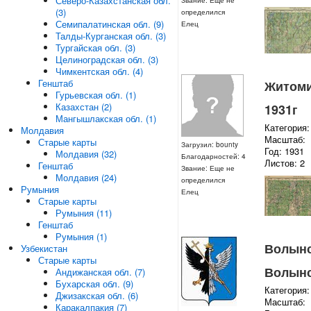
Северо-Казахстанская обл.
Звание: Еще не
(3)
определился
Семипалатинская обл. (9)
Елец
Талды-Курганская обл. (3)
Тургайская обл. (3)
Целиноградская обл. (3)
Чимкентская обл. (4)
Генштаб
Житомир
Гурьевская обл. (1)
Казахстан (2)
1931г
Мангышлакская обл. (1)
Категория:
Молдавия
Масштаб:
Старые карты
Загрузил: bounty
Год: 1931
Молдавия (32)
Благодарностей: 4
Листов: 2
Генштаб
Звание: Еще не
Молдавия (24)
определился
Румыния
Елец
Старые карты
Румыния (11)
Генштаб
Румыния (1)
Волынск
Узбекистан
Старые карты
Волынс
Андижанская обл. (7)
Бухарская обл. (9)
Категория:
Джизакская обл. (6)
Масштаб:
Каракалпакия (7)