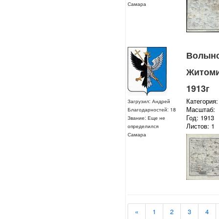
Самара
Волынск
Житоми
1913г
Категория:
Загрузил: Андрей
Масштаб:
Благодарностей: 18
Год: 1913
Звание: Еще не
Листов: 1
определился
Самара
«
1
2
3
4