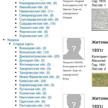
Год: 1910
Загрузил: Андрей
Кашкадарьинская обл. (6)
Листов: 1
Благодарностей: 18
Навоийская обл. (6)
Звание: Еще не
Наманганская обл. (11)
определился
Самаркандская обл. (9)
Самара
Сурхандарьинская обл. (6)
Сырдарьинская обл. (10)
Ташкентская обл. (9)
Ферганская обл. (6)
Хорезмская обл. (7)
Украина
Житомир
Старые карты
Винницкая обл. (2)
1931г
Волынская обл. (10)
Днепропетровская обл. (25)
Категория:
Донецкая обл. (5)
Масштаб:
Загрузил: bounty
Житомирская обл. (5)
Год: 1931
Благодарностей: 4
Закарпатская обл. (3)
Листов: 2
Звание: Еще не
Запорожская обл. (5)
определился
Ивано-Франковская обл. (2)
Елец
Киевская обл. (34)
Кировоградская обл. (3)
Луганская обл. (3)
Львовская обл. (2)
Николаевская обл. (2)
Житомир
Одесская обл. (8)
Полтавская обл. (14)
1931г