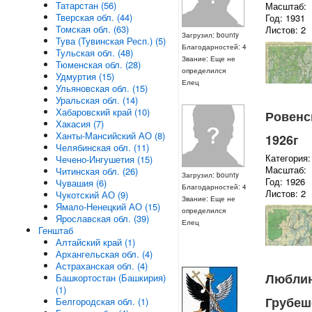
Татарстан (56)
Масштаб:
Тверская обл. (44)
Год: 1931
Томская обл. (63)
Листов: 2
Загрузил: bounty
Тува (Тувинская Респ.) (5)
Благодарностей: 4
Тульская обл. (48)
Звание: Еще не
Тюменская обл. (28)
определился
Удмуртия (15)
Елец
Ульяновская обл. (15)
Уральская обл. (14)
Хабаровский край (10)
Ровенск
Хакасия (7)
Ханты-Мансийский АО (8)
1926г
Челябинская обл. (11)
Категория:
Чечено-Ингушетия (15)
Масштаб:
Читинская обл. (26)
Загрузил: bounty
Год: 1926
Чувашия (6)
Благодарностей: 4
Листов: 2
Чукотский АО (9)
Звание: Еще не
Ямало-Ненецкий АО (15)
определился
Ярославская обл. (39)
Елец
Генштаб
Алтайский край (1)
Архангельская обл. (4)
Астраханская обл. (4)
Люблинс
Башкортостан (Башкирия)
(1)
Грубеш
Белгородская обл. (1)