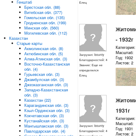
Генштаб
Елец
Брестская обл. (88)
Витебская обл. (377)
Гомельская обл. (135)
Гродненская обл. (199)
Минская обл. (560)
Житомир
Могилевская обл. (112)
Казахстан
- 1932г
Старые карты
Категория:
Акмолинская обл. (8)
Масштаб:
Актюбинская обл. (5)
Загрузил: bounty
Год: 1932
Алма-Атинская обл. (3)
Благодарностей: 4
Листов: 2
Восточно-Казахстанская
Звание: Еще не
обл. (4)
определился
Гурьевская обл. (3)
Елец
Джамбулская обл. (3)
Джезказганская обл. (3)
Западно-Казахстанская
обл. (3)
Житомир
Казахстан (22)
Карагандинская обл. (3)
1931г
Кзыл-Ординская обл. (3)
Кокчетавская обл. (3)
Категория:
Кустанайская обл. (3)
Масштаб:
Мангышлакская обл. (3)
Загрузил: bounty
Год: 1931
Павлодарская обл. (4)
Благодарностей: 4
Листов: 2