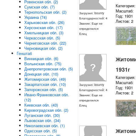
Ровенская обл. (2)
Категория:
Сумская обл. (7)
Масштаб:
Тернопольская обл. (2)
Загрузил: bounty
Год: 1931
Украина (74)
Благодарностей: 4
Листов: 2
Харьковская обл. (26)
Звание: Еще не
Херсонская обл. (17)
определился
Хмельницкая обл. (3)
Елец
Черкасская обл. (5)
Черниговская обл. (22)
Черновицкая обл. (2)
Генштаб
Житомир
Винницкая обл. (6)
Волынская обл. (75)
1931г
Днепропетровская обл. (5)
Донецкая обл. (10)
Категория:
Житомирская обл. (49)
Масштаб:
Закарпатская обл. (10)
Загрузил: bounty
Год: 1931
Запорожская обл. (5)
Благодарностей: 4
Листов: 2
Ивано-Франковская обл.
Звание: Еще не
(12)
определился
Киевская обл. (43)
Елец
Кировоградская обл. (2)
Луганская обл. (30)
Львовская обл. (34)
Николаевская обл. (1)
Житомир
Одесская обл. (5)
Полтавская обл. (8)