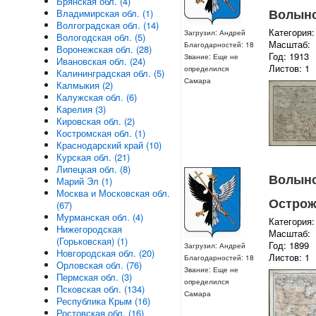
Брянская обл. (4)
Волынс
Владимирская обл. (1)
Волгоградская обл. (14)
Категория:
Загрузил: Андрей
Вологодская обл. (5)
Масштаб:
Благодарностей: 18
Воронежская обл. (28)
Год: 1913
Звание: Еще не
Ивановская обл. (24)
Листов: 1
определился
Калининградская обл. (5)
Самара
Калмыкия (2)
Калужская обл. (6)
Карелия (3)
Кировская обл. (2)
Костромская обл. (1)
Краснодарский край (10)
Курская обл. (21)
Липецкая обл. (8)
Волынск
Марий Эл (1)
Москва и Московская обл.
Острож
(67)
Мурманская обл. (4)
Категория:
Нижегородская
Масштаб:
(Горьковская) (1)
Год: 1899
Загрузил: Андрей
Новгородская обл. (20)
Листов: 1
Благодарностей: 18
Орловская обл. (76)
Звание: Еще не
Пермская обл. (3)
определился
Псковская обл. (134)
Самара
Республика Крым (16)
Ростовская обл. (16)