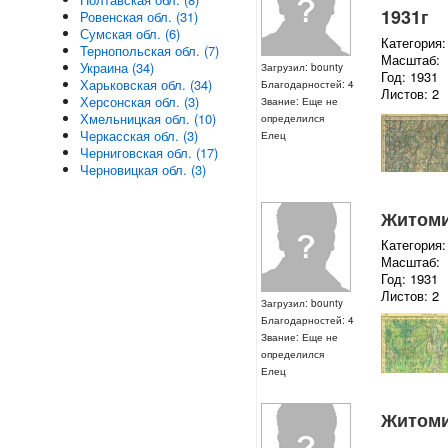
1931г
Ровенская обл. (31)
Сумская обл. (6)
Категория:
Тернопольская обл. (7)
Масштаб:
Украина (34)
Загрузил: bounty
Год: 1931
Харьковская обл. (34)
Благодарностей: 4
Листов: 2
Херсонская обл. (3)
Звание: Еще не
Хмельницкая обл. (10)
определился
Черкасская обл. (3)
Елец
Черниговская обл. (17)
Черновицкая обл. (3)
Житомир
Категория:
Масштаб:
Год: 1931
Листов: 2
Загрузил: bounty
Благодарностей: 4
Звание: Еще не
определился
Елец
Житомир