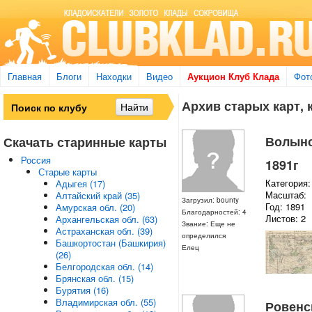
Главная
Блоги
Находки
Видео
Аукцион Клуб Клада
Фот
Архив старых карт, 
Волынск
Скачать старинные карты
Россия
1891г
Старые карты
Категория:
Адыгея (17)
Масштаб:
Алтайский край (35)
Загрузил: bounty
Год: 1891
Амурская обл. (20)
Благодарностей: 4
Листов: 2
Архангельская обл. (63)
Звание: Еще не
Астраханская обл. (39)
определился
Башкортостан (Башкирия)
Елец
(26)
Белгородская обл. (14)
Брянская обл. (15)
Бурятия (16)
Владимирская обл. (55)
Ровенск