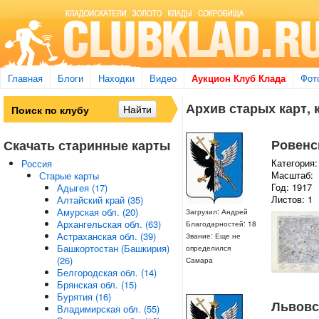
Главная
Блоги
Находки
Видео
Аукцион Клуб Клада
Фот
Архив старых карт, 
Ровенск
Скачать старинные карты
Категория:
Россия
Масштаб:
Старые карты
Год: 1917
Адыгея (17)
Листов: 1
Алтайский край (35)
Амурская обл. (20)
Загрузил: Андрей
Архангельская обл. (63)
Благодарностей: 18
Астраханская обл. (39)
Звание: Еще не
Башкортостан (Башкирия)
определился
(26)
Самара
Белгородская обл. (14)
Брянская обл. (15)
Бурятия (16)
Львовск
Владимирская обл. (55)