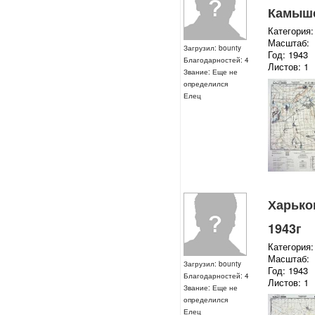
Камыше
Категория:
Масштаб:
Загрузил: bounty
Год: 1943
Благодарностей: 4
Листов: 1
Звание: Еще не
определился
Елец
Харьков
1943г
Категория:
Масштаб:
Загрузил: bounty
Год: 1943
Благодарностей: 4
Листов: 1
Звание: Еще не
определился
Елец