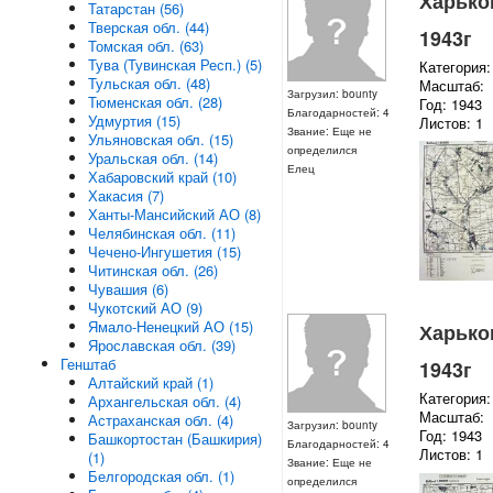
Харьков
Татарстан (56)
Тверская обл. (44)
1943г
Томская обл. (63)
Тува (Тувинская Респ.) (5)
Категория:
Тульская обл. (48)
Масштаб:
Загрузил: bounty
Тюменская обл. (28)
Год: 1943
Благодарностей: 4
Удмуртия (15)
Листов: 1
Звание: Еще не
Ульяновская обл. (15)
определился
Уральская обл. (14)
Елец
Хабаровский край (10)
Хакасия (7)
Ханты-Мансийский АО (8)
Челябинская обл. (11)
Чечено-Ингушетия (15)
Читинская обл. (26)
Чувашия (6)
Чукотский АО (9)
Ямало-Ненецкий АО (15)
Харьков
Ярославская обл. (39)
Генштаб
1943г
Алтайский край (1)
Категория:
Архангельская обл. (4)
Масштаб:
Астраханская обл. (4)
Загрузил: bounty
Год: 1943
Башкортостан (Башкирия)
Благодарностей: 4
Листов: 1
(1)
Звание: Еще не
Белгородская обл. (1)
определился