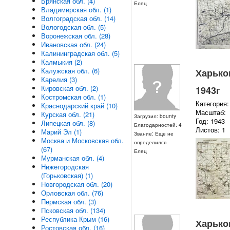
Брянская обл. (4)
Елец
Владимирская обл. (1)
Волгоградская обл. (14)
Вологодская обл. (5)
Воронежская обл. (28)
Ивановская обл. (24)
Калининградская обл. (5)
Калмыкия (2)
Калужская обл. (6)
Харьков
Карелия (3)
Кировская обл. (2)
1943г
Костромская обл. (1)
Категория:
Краснодарский край (10)
Масштаб:
Курская обл. (21)
Загрузил: bounty
Год: 1943
Липецкая обл. (8)
Благодарностей: 4
Листов: 1
Марий Эл (1)
Звание: Еще не
Москва и Московская обл.
определился
(67)
Елец
Мурманская обл. (4)
Нижегородская
(Горьковская) (1)
Новгородская обл. (20)
Орловская обл. (76)
Пермская обл. (3)
Псковская обл. (134)
Республика Крым (16)
Харьков
Ростовская обл. (16)