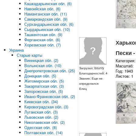
Кашкадарьинская обл. (6)
Навоийская обл. (6)
Наманганская обл. (11)
Самаркандская обл. (9)
Сурхандарьинская обл. (6)
Сырдарьинская обл. (10)
Ташкентская обл. (9)
Ферганская обл. (6)
Харьков
Хорезмская обл. (7)
Украина
Пески -
Старые карты
Винницкая обл. (2)
Категория:
Волынская обл. (10)
Масштаб:
Загрузил: bounty
Днепропетровская обл. (25)
Год: 1943
Благодарностей: 4
Донецкая обл. (5)
Листов: 1
Звание: Еще не
Житомирская обл. (5)
определился
Закарпатская обл. (3)
Елец
Запорожская обл. (5)
Ивано-Франковская обл. (2)
Киевская обл. (34)
Кировоградская обл. (3)
Луганская обл. (3)
Львовская обл. (2)
Николаевская обл. (2)
Одесская обл. (8)
Полтавская обл. (14)