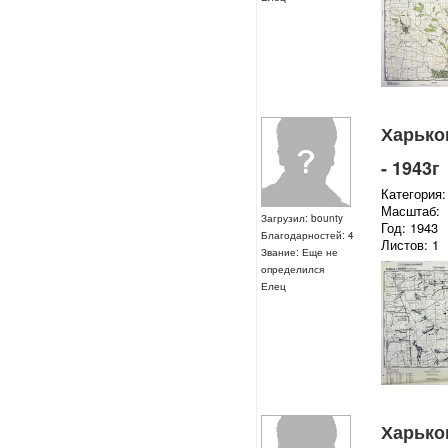
Харьков
- 1943г
Категория:
Масштаб:
Загрузил: bounty
Год: 1943
Благодарностей: 4
Листов: 1
Звание: Еще не
определился
Елец
Харьков