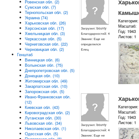
Харьков
Ровенская обл. (2)
Сумская обл. (7)
Камыше
Тернопольская обл. (2)
Украина (74)
Категория:
Харьковская обл. (26)
Масштаб:
Херсонская обл. (17)
Загрузил: bounty
Год: 1943
Хмельницкая обл. (3)
Благодарностей: 4
Листов: 1
Черкасская обл. (5)
Звание: Еще не
Черниговская обл. (22)
определился
Черновицкая обл. (2)
Елец
Генштаб
Винницкая обл. (6)
Волынская обл. (75)
Днепропетровская обл. (5)
Донецкая обл. (10)
Житомирская обл. (49)
Закарпатская обл. (10)
Запорожская обл. (5)
Ивано-Франковская обл.
Харьков
(12)
Категория:
Киевская обл. (43)
Масштаб:
Кировоградская обл. (2)
Год: 1943
Луганская обл. (30)
Листов: 1
Львовская обл. (34)
Загрузил: bounty
Николаевская обл. (1)
Благодарностей: 4
Одесская обл. (5)
Звание: Еще не
Полтавская обл. (8)