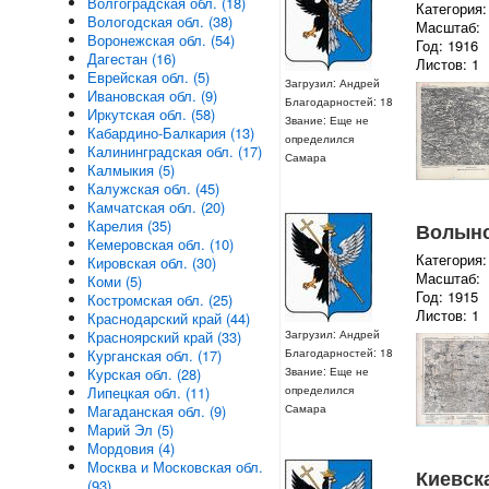
Волгоградская обл. (18)
Категория:
Вологодская обл. (38)
Масштаб:
Воронежская обл. (54)
Год: 1916
Дагестан (16)
Листов: 1
Еврейская обл. (5)
Загрузил: Андрей
Ивановская обл. (9)
Благодарностей: 18
Иркутская обл. (58)
Звание: Еще не
Кабардино-Балкария (13)
определился
Калининградская обл. (17)
Самара
Калмыкия (5)
Калужская обл. (45)
Камчатская обл. (20)
Карелия (35)
Волынск
Кемеровская обл. (10)
Категория:
Кировская обл. (30)
Масштаб:
Коми (5)
Год: 1915
Костромская обл. (25)
Листов: 1
Краснодарский край (44)
Загрузил: Андрей
Красноярский край (33)
Благодарностей: 18
Курганская обл. (17)
Звание: Еще не
Курская обл. (28)
определился
Липецкая обл. (11)
Самара
Магаданская обл. (9)
Марий Эл (5)
Мордовия (4)
Москва и Московская обл.
Киевска
(93)