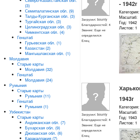
Северо-Казахстанская обл.
- 1942г
(3)
Семипалатинская обл. (9)
Категория:
Талды-Курганская обл. (3)
Масштаб:
Загрузил: bounty
Тургайская обл. (3)
Год: 1942
Благодарностей: 4
Целиноградская обл. (3)
Листов: 1
Звание: Еще не
Чимкентская обл. (4)
определился
Генштаб
Елец
Гурьевская обл. (1)
Казахстан (2)
Мангышлакская обл. (1)
Молдавия
Старые карты
Молдавия (32)
Генштаб
Молдавия (24)
Румыния
Харьков
Старые карты
Румыния (11)
1943г
Генштаб
Румыния (1)
Категория:
Узбекистан
Масштаб:
Загрузил: bounty
Старые карты
Год: 1943
Благодарностей: 4
Андижанская обл. (7)
Листов: 1
Звание: Еще не
Бухарская обл. (9)
определился
Джизакская обл. (6)
Елец
Каракалпакия (7)