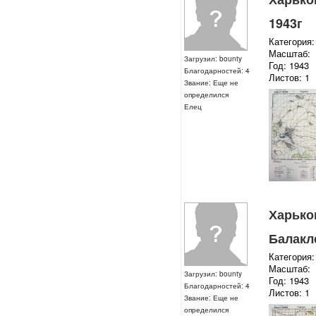
1943г
Категория:
Масштаб:
Загрузил: bounty
Год: 1943
Благодарностей: 4
Листов: 1
Звание: Еще не
определился
Елец
Харьков
Балакле
Категория:
Масштаб:
Загрузил: bounty
Год: 1943
Благодарностей: 4
Листов: 1
Звание: Еще не
определился